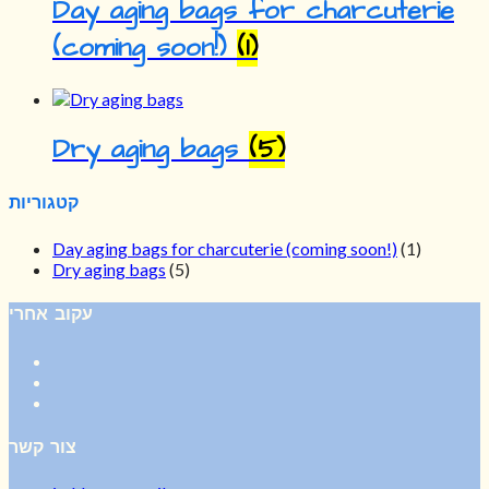
Day aging bags for charcuterie
(coming soon!)
(1)
Dry aging bags
(5)
קטגוריות
Day aging bags for charcuterie (coming soon!)
(1)
Dry aging bags
(5)
עקוב אחרי
צור קשר