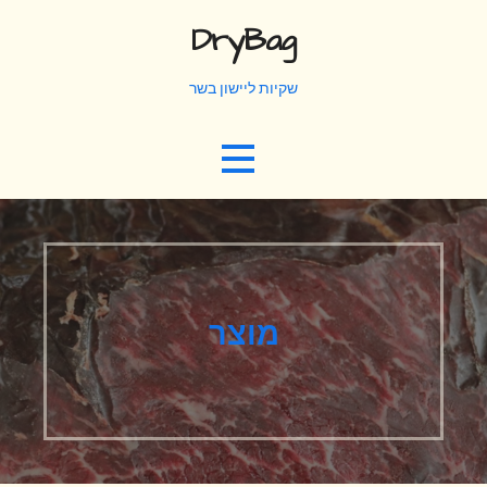
Ski
DryBag
t
conten
שקיות ליישון בשר
מוצר