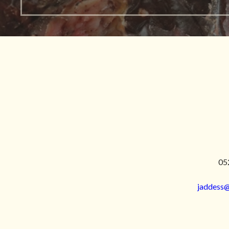
05
jaddess