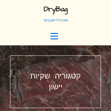
Ski
DryBag
t
conten
שקיות ליישון בשר
קטגוריה: שקיות
יישון