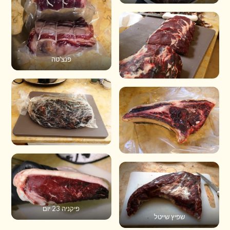
פנצ'טה
פיקניה 23 יום
שפיץ שייטל