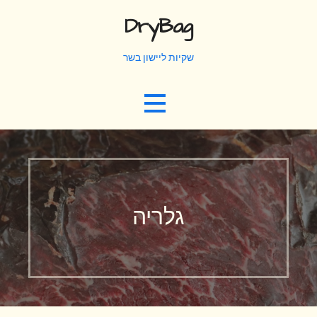
Ski
DryBag
t
conten
שקיות ליישון בשר
גלריה